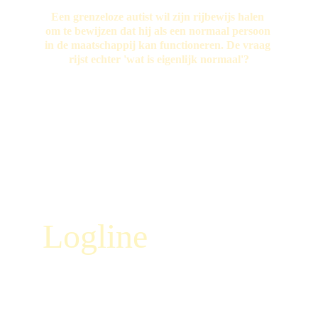
Een grenzeloze autist wil zijn rijbewijs halen 
om te bewijzen dat hij als een normaal persoon 
in de maatschappij kan functioneren. De vraag 
rijst echter 'wat is eigenlijk normaal'?
Logline
Een grenzeloze autist wil zijn rijbewijs halen om te 
bewijzen dat hij normaal kan functioneren in de 